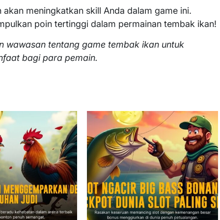
 akan meningkatkan skill Anda dalam game ini.
ulkan poin tertinggi dalam permainan tembak ikan!
dan wawasan tentang game tembak ikan untuk
faat bagi para pemain.