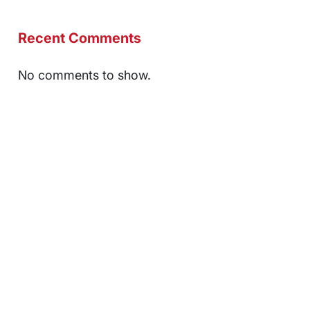
Recent Comments
No comments to show.