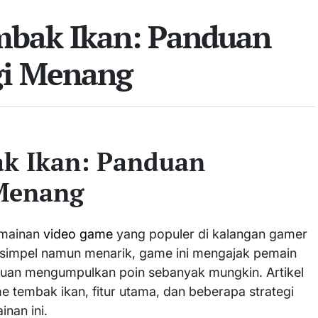
bak Ikan: Panduan
gi Menang
k Ikan: Panduan
 Menang
rmainan
video game
yang populer di kalangan gamer
 simpel namun menarik, game ini mengajak pemain
juan mengumpulkan poin sebanyak mungkin. Artikel
 tembak ikan, fitur utama, dan beberapa strategi
nan ini.