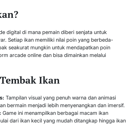
kan?
 digital di mana pemain diberi senjata untuk
. Setiap ikan memiliki nilai poin yang berbeda-
ak seakurat mungkin untuk mendapatkan poin
form arcade online dan bisa dimainkan melalui
 Tembak Ikan
s:
Tampilan visual yang penuh warna dan animasi
n bermain menjadi lebih menyenangkan dan imersif.
:
Game ini menampilkan berbagai macam ikan
ulai dari ikan kecil yang mudah ditangkap hingga ikan