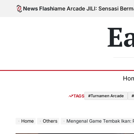
Skip
engan Game Arcade JILI: Sensasi Bermain yang Tak
News Flash
to
content
E
Ho
TAGS
#turnamen Arcade
#
Home
Others
Mengenal Game Tembak Ikan: Pan