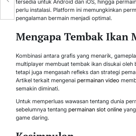
tersedia untuk Android dan iOS, hingga permai
perlu instalasi. Platform ini memungkinkan per
pengalaman bermain menjadi optimal.
Mengapa Tembak Ikan M
Kombinasi antara grafis yang menarik, gamepl
multiplayer membuat tembak ikan disukai oleh 
tetapi juga mengasah refleks dan strategi pe
Artikel terkait mengenai
permainan video
membah
semakin diminati.
Untuk memperluas wawasan tentang dunia perm
sebelumnya tentang
permainan slot online
yang 
game daring.