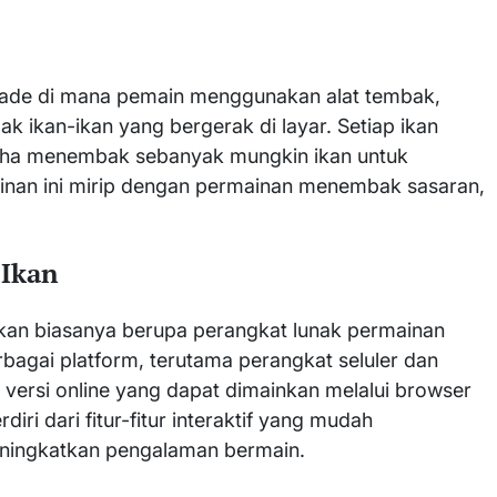
ade di mana pemain menggunakan alat tembak,
 ikan-ikan yang bergerak di layar. Setiap ikan
saha menembak sebanyak mungkin ikan untuk
nan ini mirip dengan permainan menembak sasaran,
 Ikan
kan biasanya berupa perangkat lunak permainan
bagai platform, terutama perangkat seluler dan
versi online yang dapat dimainkan melalui browser
iri dari fitur-fitur interaktif yang mudah
eningkatkan pengalaman bermain.