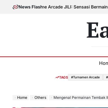
Skip
an Game Arcade JILI: Sensasi Bermain yang Tak Ter
News Flash
to
content
E
Ho
TAGS
#turnamen Arcade
#
Home
Others
Mengenal Permainan Tembak Ika