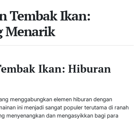
n Tembak Ikan:
g Menarik
embak Ikan: Hiburan
 yang menggabungkan elemen hiburan dengan
ainan ini menjadi sangat populer terutama di ranah
ng menyenangkan dan mengasyikkan bagi para