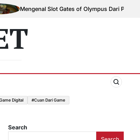
al Slot Gates of Olympus Dari Pragmatic Play
July 1
on
ET
game Digital
#cuan Dari Game
Search
Search