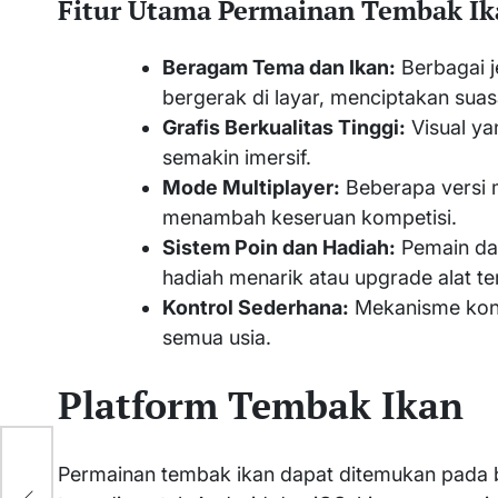
Fitur Utama Permainan Tembak Ik
Beragam Tema dan Ikan:
Berbagai j
bergerak di layar, menciptakan sua
Grafis Berkualitas Tinggi:
Visual ya
semakin imersif.
Mode Multiplayer:
Beberapa versi 
menambah keseruan kompetisi.
Sistem Poin dan Hadiah:
Pemain da
hadiah menarik atau upgrade alat t
Kontrol Sederhana:
Mekanisme kont
semua usia.
Platform Tembak Ikan
an:
Permainan tembak ikan dapat ditemukan pada be
m