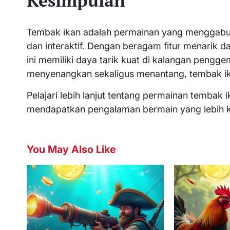
Kesimpulan
Tembak ikan adalah permainan yang menggabun
dan interaktif. Dengan beragam fitur menarik 
ini memiliki daya tarik kuat di kalangan pengg
menyenangkan sekaligus menantang, tembak ik
Pelajari lebih lanjut tentang permainan tembak i
mendapatkan pengalaman bermain yang lebih
You May Also Like