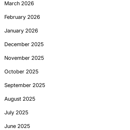
March 2026
February 2026
January 2026
December 2025
November 2025
October 2025
September 2025
August 2025
July 2025
June 2025