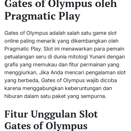
Gates of Olympus oleh
Pragmatic Play
Gates of Olympus adalah salah satu game slot
online paling menarik yang dikembangkan oleh
Pragmatic Play. Slot ini menawarkan para pemain
petualangan seru di dunia mitologi Yunani dengan
grafis yang memukau dan fitur permainan yang
menggiurkan. Jika Anda mencari pengalaman slot
yang berbeda, Gates of Olympus wajib dicoba
karena menggabungkan keberuntungan dan
hiburan dalam satu paket yang sempurna.
Fitur Unggulan Slot
Gates of Olympus