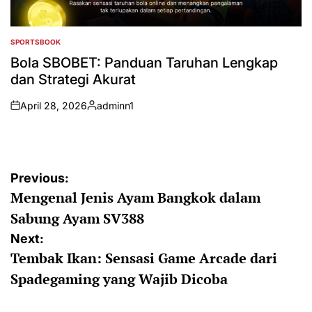
SPORTSBOOK
POSTED
IN
Bola SBOBET: Panduan Taruhan Lengkap
dan Strategi Akurat
April 28, 2026
adminn1
on
Posted
by
Post
Previous:
Mengenal Jenis Ayam Bangkok dalam
navigation
Sabung Ayam SV388
Next:
Tembak Ikan: Sensasi Game Arcade dari
Spadegaming yang Wajib Dicoba