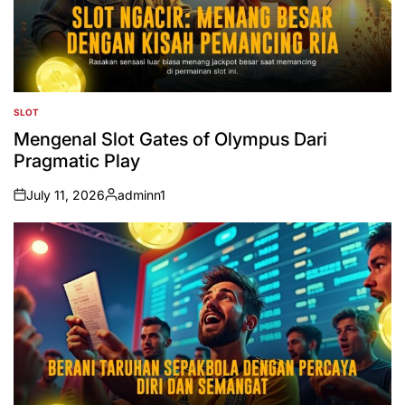
SLOT
POSTED
IN
Mengenal Slot Gates of Olympus Dari
Pragmatic Play
July 11, 2026
adminn1
on
Posted
by