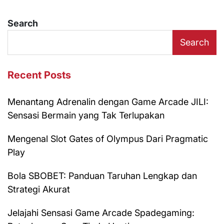
Search
Search
Recent Posts
Menantang Adrenalin dengan Game Arcade JILI:
Sensasi Bermain yang Tak Terlupakan
Mengenal Slot Gates of Olympus Dari Pragmatic
Play
Bola SBOBET: Panduan Taruhan Lengkap dan
Strategi Akurat
Jelajahi Sensasi Game Arcade Spadegaming: