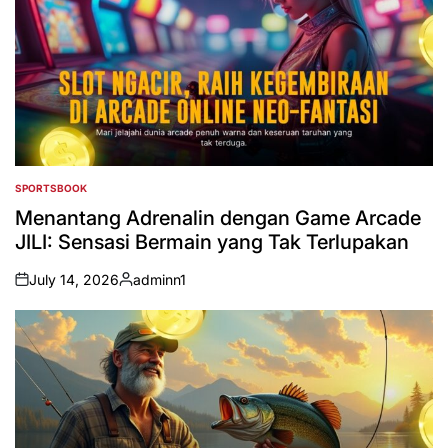
SPORTSBOOK
POSTED
IN
Menantang Adrenalin dengan Game Arcade
JILI: Sensasi Bermain yang Tak Terlupakan
July 14, 2026
adminn1
on
Posted
by