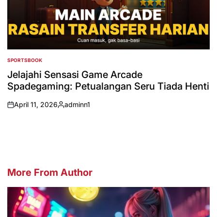
SPORTSBOOK
POSTED
IN
Jelajahi Sensasi Game Arcade
Spadegaming: Petualangan Seru Tiada Henti
April 11, 2026
adminn1
on
Posted
by
More From Author