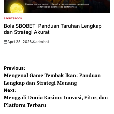
SPORTSBOOK
POSTED
IN
Bola SBOBET: Panduan Taruhan Lengkap
dan Strategi Akurat
April 28, 2026
adminn1
on
Posted
by
Post
Previous:
Mengenal Game Tembak Ikan: Panduan
navigation
Lengkap dan Strategi Menang
Next:
Menggali Dunia Kasino: Inovasi, Fitur, dan
Platform Terbaru