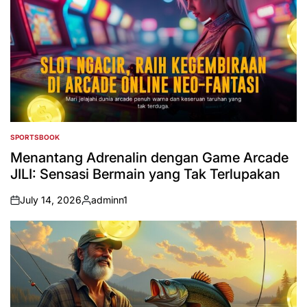
SPORTSBOOK
POSTED
IN
Menantang Adrenalin dengan Game Arcade
JILI: Sensasi Bermain yang Tak Terlupakan
July 14, 2026
adminn1
on
Posted
by