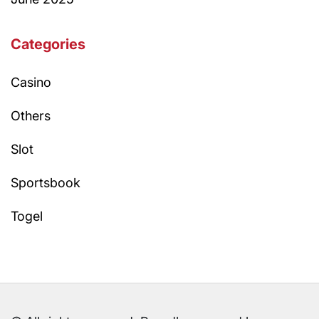
Categories
Casino
Others
Slot
Sportsbook
Togel