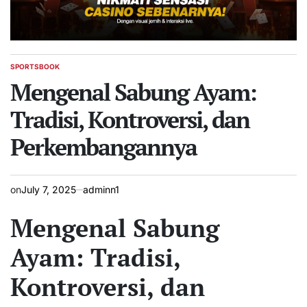
SPORTSBOOK
POSTED
IN
Mengenal Sabung Ayam:
Tradisi, Kontroversi, dan
Perkembangannya
on
July 7, 2025
adminn1
Mengenal Sabung
Ayam: Tradisi,
Kontroversi, dan