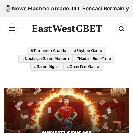
Skip
engan Game Arcade JILI: Sensasi Bermain yang Tak 
News Flash
to
content
EastWestGBET
#turnamen Arcade
#rhythm Game
#nostalgia Game Modern
#hadiah Real-Time
#game Digital
#cuan Dari Game