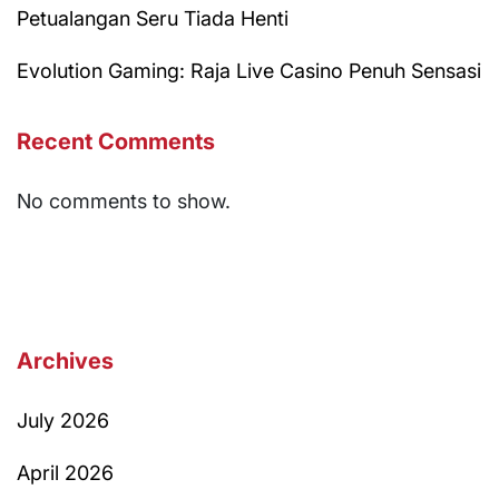
Petualangan Seru Tiada Henti
Evolution Gaming: Raja Live Casino Penuh Sensasi
Recent Comments
No comments to show.
Archives
July 2026
April 2026