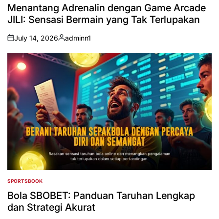
IN
Menantang Adrenalin dengan Game Arcade
JILI: Sensasi Bermain yang Tak Terlupakan
July 14, 2026
adminn1
on
Posted
by
SPORTSBOOK
POSTED
IN
Bola SBOBET: Panduan Taruhan Lengkap
dan Strategi Akurat