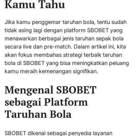
Kamu Tahu
Jika kamu penggemar taruhan bola, tentu sudah
tidak asing lagi dengan platform SBOBET yang
menawarkan berbagai jenis taruhan sepak bola
secara live dan pre-match. Dalam artikel ini, kita
akan fokus membahas strategi terbaik taruhan
bola di SBOBET yang bisa meningkatkan peluang
kamu meraih kemenangan signifikan.
Mengenal SBOBET
sebagai Platform
Taruhan Bola
SBOBET dikenal sebagai penyedia layanan