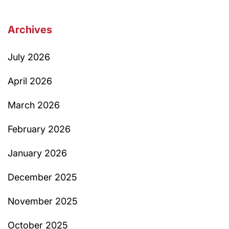
Archives
July 2026
April 2026
March 2026
February 2026
January 2026
December 2025
November 2025
October 2025