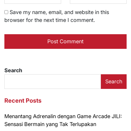
Save my name, email, and website in this
browser for the next time I comment.
Search
Search
Recent Posts
Menantang Adrenalin dengan Game Arcade JILI:
Sensasi Bermain yang Tak Terlupakan