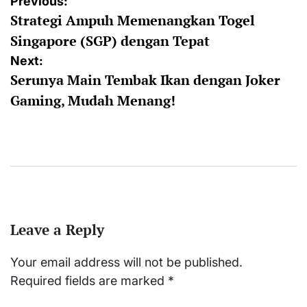
Post
Previous:
Strategi Ampuh Memenangkan Togel
navigation
Singapore (SGP) dengan Tepat
Next:
Serunya Main Tembak Ikan dengan Joker
Gaming, Mudah Menang!
Leave a Reply
Your email address will not be published.
Required fields are marked
*