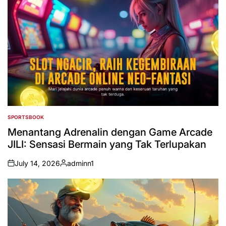
SPORTSBOOK
POSTED
IN
Menantang Adrenalin dengan Game Arcade
JILI: Sensasi Bermain yang Tak Terlupakan
July 14, 2026
adminn1
on
Posted
by