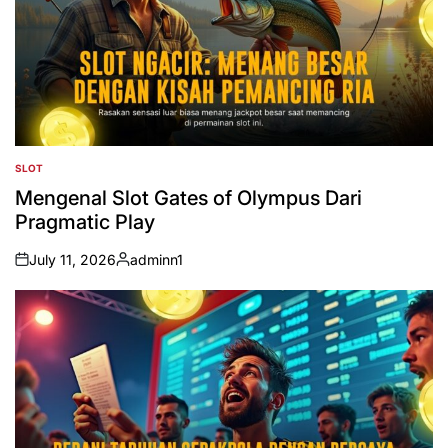
SLOT
POSTED
IN
Mengenal Slot Gates of Olympus Dari
Pragmatic Play
July 11, 2026
adminn1
on
Posted
by