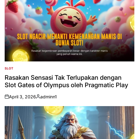
SLOT
POSTED
IN
Rasakan Sensasi Tak Terlupakan dengan
Slot Gates of Olympus oleh Pragmatic Play
April 3, 2026
adminn1
on
Posted
by