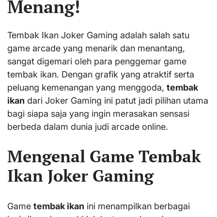
Menang!
Tembak Ikan Joker Gaming adalah salah satu
game arcade yang menarik dan menantang,
sangat digemari oleh para penggemar game
tembak ikan. Dengan grafik yang atraktif serta
peluang kemenangan yang menggoda,
tembak
ikan
dari Joker Gaming ini patut jadi pilihan utama
bagi siapa saja yang ingin merasakan sensasi
berbeda dalam dunia judi arcade online.
Mengenal Game Tembak
Ikan Joker Gaming
Game
tembak ikan
ini menampilkan berbagai