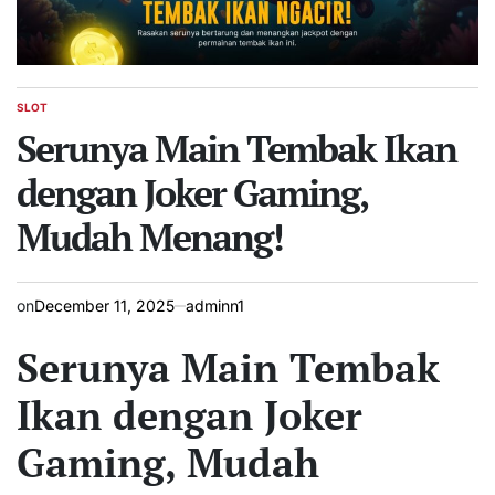
SLOT
POSTED
IN
Serunya Main Tembak Ikan
dengan Joker Gaming,
Mudah Menang!
on
December 11, 2025
adminn1
Serunya Main Tembak
Ikan dengan Joker
Gaming, Mudah