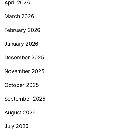
April 2026
March 2026
February 2026
January 2026
December 2025
November 2025
October 2025
September 2025
August 2025
July 2025