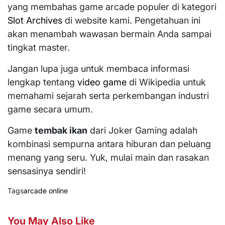
yang membahas game arcade populer di kategori
Slot Archives
di website kami. Pengetahuan ini
akan menambah wawasan bermain Anda sampai
tingkat master.
Jangan lupa juga untuk membaca informasi
lengkap tentang
video game
di Wikipedia untuk
memahami sejarah serta perkembangan industri
game secara umum.
Game
tembak ikan
dari Joker Gaming adalah
kombinasi sempurna antara hiburan dan peluang
menang yang seru. Yuk, mulai main dan rasakan
sensasinya sendiri!
Tags
arcade online
You May Also Like