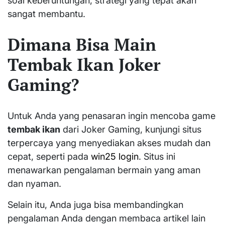
soal keberuntungan, strategi yang tepat akan
sangat membantu.
Dimana Bisa Main
Tembak Ikan Joker
Gaming?
Untuk Anda yang penasaran ingin mencoba game
tembak ikan
dari Joker Gaming, kunjungi situs
terpercaya yang menyediakan akses mudah dan
cepat, seperti pada
win25 login
. Situs ini
menawarkan pengalaman bermain yang aman
dan nyaman.
Selain itu, Anda juga bisa membandingkan
pengalaman Anda dengan membaca artikel lain