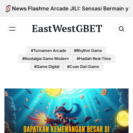
Skip
gan Game Arcade JILI: Sensasi Bermain yang Tak Te
News Flash
to
content
EastWestGBET
#turnamen Arcade
#rhythm Game
#nostalgia Game Modern
#hadiah Real-Time
#game Digital
#cuan Dari Game