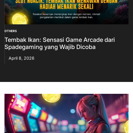
OTHERS
POSTED
IN
Tembak Ikan: Sensasi Game Arcade dari
Spadegaming yang Wajib Dicoba
April 8, 2026
on