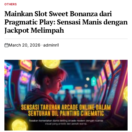
OTHERS
POSTED
IN
Mainkan Slot Sweet Bonanza dari
Pragmatic Play: Sensasi Manis dengan
Jackpot Melimpah
March 20, 2026
adminn1
on