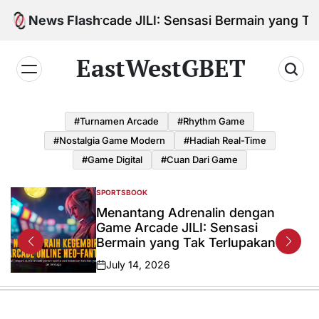
Skip
 JILI: Sensasi Bermain yang Tak Terlupakan
News Flash
to
content
EastWestGBET
#turnamen Arcade
#rhythm Game
#nostalgia Game Modern
#hadiah Real-Time
#game Digital
#cuan Dari Game
SPORTSBOOK
POSTED
IN
Menantang Adrenalin dengan
Game Arcade JILI: Sensasi
Bermain yang Tak Terlupakan
July 14, 2026
on