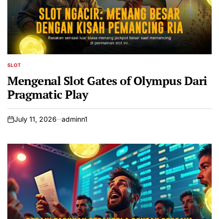
SLOT
POSTED
IN
Mengenal Slot Gates of Olympus Dari
Pragmatic Play
July 11, 2026
adminn1
on