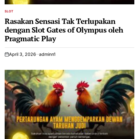
SLOT
POSTED
IN
Rasakan Sensasi Tak Terlupakan
dengan Slot Gates of Olympus oleh
Pragmatic Play
April 3, 2026
adminn1
on