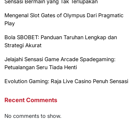
Sensasi Bermain yang Tak Terlupakan
Mengenal Slot Gates of Olympus Dari Pragmatic
Play
Bola SBOBET: Panduan Taruhan Lengkap dan
Strategi Akurat
Jelajahi Sensasi Game Arcade Spadegaming:
Petualangan Seru Tiada Henti
Evolution Gaming: Raja Live Casino Penuh Sensasi
Recent Comments
No comments to show.