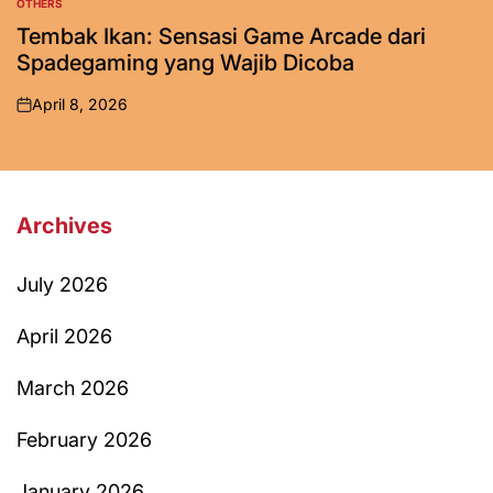
OTHERS
POSTED
IN
Tembak Ikan: Sensasi Game Arcade dari
Spadegaming yang Wajib Dicoba
April 8, 2026
on
Archives
July 2026
April 2026
March 2026
February 2026
January 2026