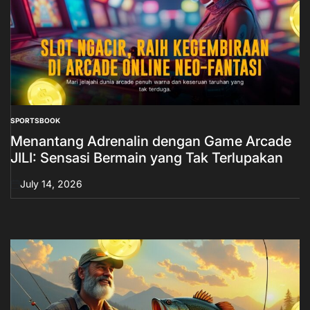
SPORTSBOOK
POSTED
IN
Menantang Adrenalin dengan Game Arcade
JILI: Sensasi Bermain yang Tak Terlupakan
July 14, 2026
on