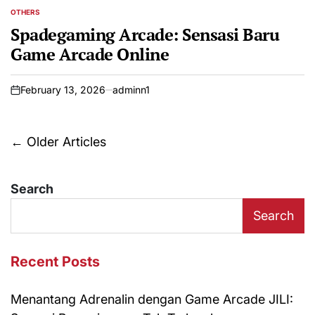
OTHERS
POSTED
IN
Spadegaming Arcade: Sensasi Baru
Game Arcade Online
February 13, 2026
adminn1
on
Posts
←
Older Articles
navigation
Search
Search
Recent Posts
Menantang Adrenalin dengan Game Arcade JILI: