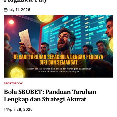
July 11, 2026
on
SPORTSBOOK
POSTED
IN
Bola SBOBET: Panduan Taruhan
Lengkap dan Strategi Akurat
April 28, 2026
on