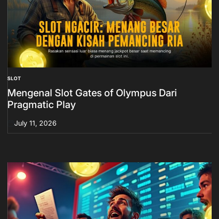
SLOT
POSTED
IN
Mengenal Slot Gates of Olympus Dari
Pragmatic Play
July 11, 2026
on