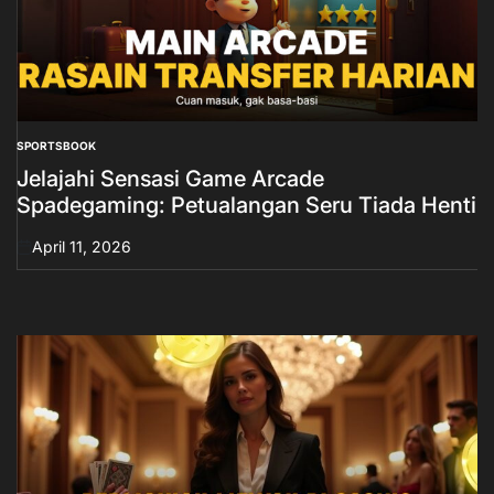
SPORTSBOOK
POSTED
IN
Jelajahi Sensasi Game Arcade
Spadegaming: Petualangan Seru Tiada Henti
April 11, 2026
on