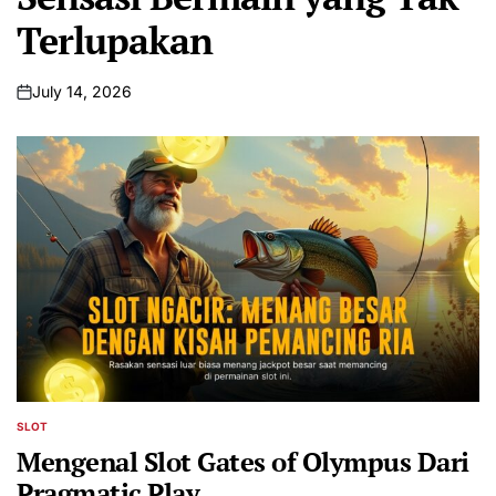
Terlupakan
July 14, 2026
on
SLOT
POSTED
IN
Mengenal Slot Gates of Olympus Dari
Pragmatic Play