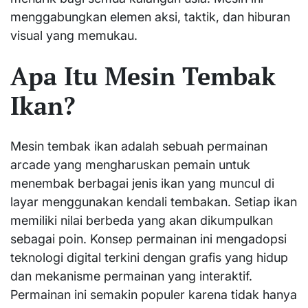
menggabungkan elemen aksi, taktik, dan hiburan
visual yang memukau.
Apa Itu Mesin Tembak
Ikan?
Mesin tembak ikan adalah sebuah permainan
arcade yang mengharuskan pemain untuk
menembak berbagai jenis ikan yang muncul di
layar menggunakan kendali tembakan. Setiap ikan
memiliki nilai berbeda yang akan dikumpulkan
sebagai poin. Konsep permainan ini mengadopsi
teknologi digital terkini dengan grafis yang hidup
dan mekanisme permainan yang interaktif.
Permainan ini semakin populer karena tidak hanya