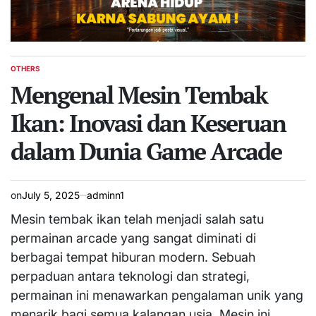
OTHERS
POSTED
IN
Mengenal Mesin Tembak
Ikan: Inovasi dan Keseruan
dalam Dunia Game Arcade
on
July 5, 2025
adminn1
Mesin tembak ikan telah menjadi salah satu
permainan arcade yang sangat diminati di
berbagai tempat hiburan modern. Sebuah
perpaduan antara teknologi dan strategi,
permainan ini menawarkan pengalaman unik yang
menarik bagi semua kalangan usia. Mesin ini