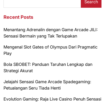
Search
Recent Posts
Menantang Adrenalin dengan Game Arcade JILI:
Sensasi Bermain yang Tak Terlupakan
Mengenal Slot Gates of Olympus Dari Pragmatic
Play
Bola SBOBET: Panduan Taruhan Lengkap dan
Strategi Akurat
Jelajahi Sensasi Game Arcade Spadegaming:
Petualangan Seru Tiada Henti
Evolution Gaming: Raja Live Casino Penuh Sensasi