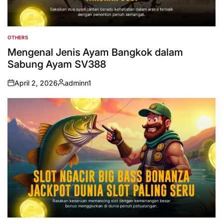
OTHERS
POSTED
IN
Mengenal Jenis Ayam Bangkok dalam
Sabung Ayam SV388
April 2, 2026
adminn1
on
Posted
by