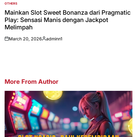
OTHERS
POSTED
IN
Mainkan Slot Sweet Bonanza dari Pragmatic
Play: Sensasi Manis dengan Jackpot
Melimpah
March 20, 2026
adminn1
on
Posted
by
More From Author