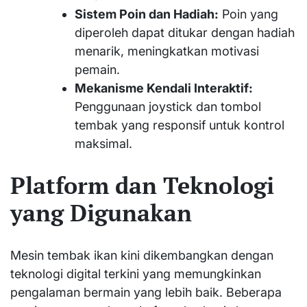
Sistem Poin dan Hadiah:
Poin yang
diperoleh dapat ditukar dengan hadiah
menarik, meningkatkan motivasi
pemain.
Mekanisme Kendali Interaktif:
Penggunaan joystick dan tombol
tembak yang responsif untuk kontrol
maksimal.
Platform dan Teknologi
yang Digunakan
Mesin tembak ikan kini dikembangkan dengan
teknologi digital terkini yang memungkinkan
pengalaman bermain yang lebih baik. Beberapa